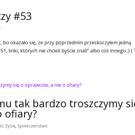
czy #53
e
2, bo okazało się, że przy poprzednim przeskoczyłem jedną
, linki, których nie chcieli byście znali” albo coś innego ;) )
emu tak bardzo troszczymy si
 ofiary?
ść Życia
,
Społeczeństwo