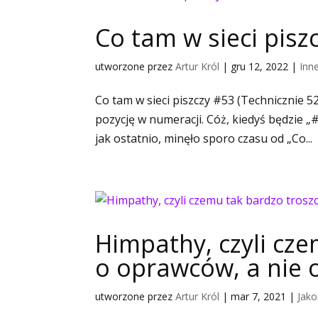
Co tam w sieci pisz
utworzone przez
Artur Król
|
gru 12, 2022
|
Inn
Co tam w sieci piszczy #53 (Technicznie 5
pozycję w numeracji. Cóż, kiedyś będzie „#51
jak ostatnio, minęło sporo czasu od „Co...
Himpathy, czyli cz
o oprawców, a nie o
utworzone przez
Artur Król
|
mar 7, 2021
|
Jako