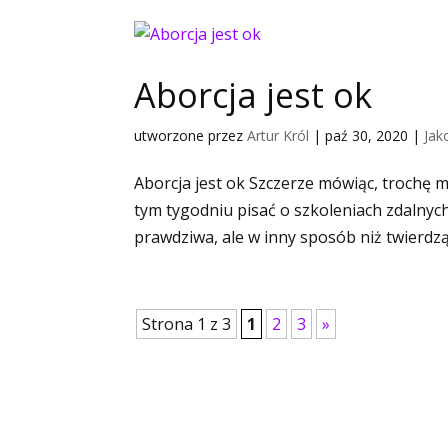
Aborcja jest ok
utworzone przez
Artur Król
|
paź 30, 2020
|
Jak
Aborcja jest ok Szczerze mówiąc, trochę
tym tygodniu pisać o szkoleniach zdalnych
prawdziwa, ale w inny sposób niż twierdzą j
Strona 1 z 3
1
2
3
»