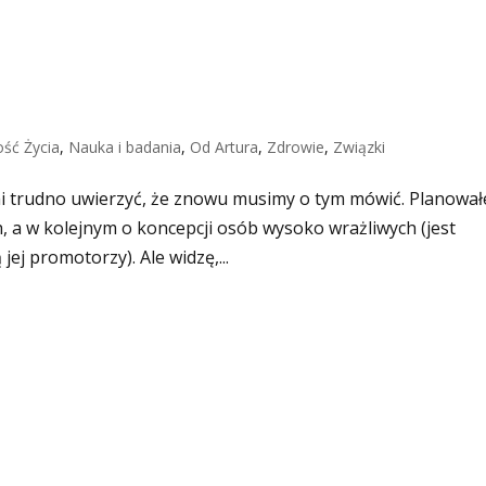
ość Życia
,
Nauka i badania
,
Od Artura
,
Zdrowie
,
Związki
 mi trudno uwierzyć, że znowu musimy o tym mówić. Planowa
, a w kolejnym o koncepcji osób wysoko wrażliwych (jest
ej promotorzy). Ale widzę,...