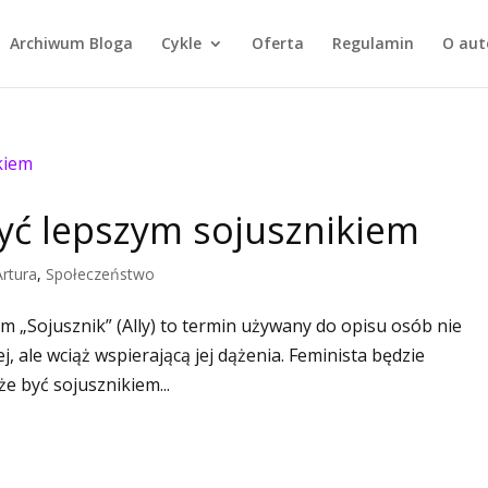
Archiwum Bloga
Cykle
Oferta
Regulamin
O aut
być lepszym sojusznikiem
rtura
,
Społeczeństwo
m „Sojusznik” (Ally) to termin używany do opisu osób nie
, ale wciąż wspierającą jej dążenia. Feminista będzie
e być sojusznikiem...