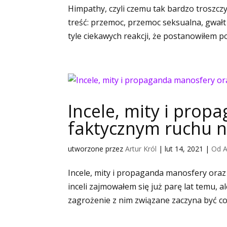
Himpathy, czyli czemu tak bardzo troszczy
treść: przemoc, przemoc seksualna, gwałt
tyle ciekawych reakcji, że postanowiłem poś
Incele, mity i pro
faktycznym ruchu n
utworzone przez
Artur Król
|
lut 14, 2021
|
Od A
Incele, mity i propaganda manosfery ora
inceli zajmowałem się już parę lat temu, a
zagrożenie z nim związane zaczyna być cor