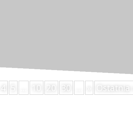
ym pretekstem do rozpoczęcia cyklu, który szykowałem od dł
 z tzw. Redpillem (i jego odmianami jak Blackpill). Redpill j
4
5
...
10
20
30
...
»
Ostatnia 