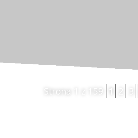
Sukces serialu „Dojrzewanie” jest dobr
obalenia koncepcji manosfery związanych
przedstawiającą...
Strona 1 z 159
1
2
3