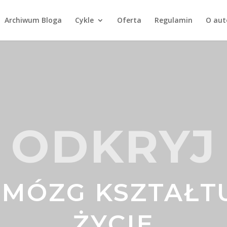
Archiwum Bloga
Cykle
Oferta
Regulamin
O aut
ODKRYJ
 MÓZG KSZTAŁT
ŻYCIE