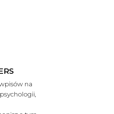
ERS
c wpisów na
psychologii,