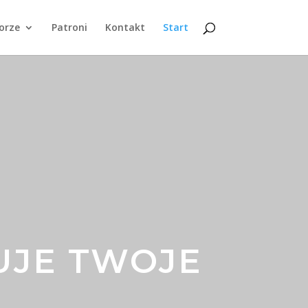
orze
Patroni
Kontakt
Start
UJE TWOJE