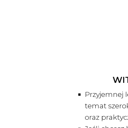
WI
Przyjemnej l
temat szero
oraz prakty