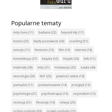
Popularne tematy
Anty-Guru
(11)
badania
(22)
beyond nlp
(17)
biznes
(25)
błędy poznawcze
(26)
coaching
(51)
emocje
(11)
feminizm
(13)
film
(10)
internet
(18)
komunikacja
(27)
książka
(52)
Książki
(20)
linki
(11)
materiały
(28)
mity
(21)
motywacja
(25)
nauka
(46)
neurologia
(26)
NLP
(25)
pewność siebie
(16)
pieniądze
(11)
podsumowanie
(14)
przegląd
(13)
psychologia
(21)
psychoterapia
(13)
racjonalizm
(12)
recenzja
(51)
Recenzje
(10)
relacje
(25)
rozbój osobisty
(63)
rozwój osobisty
(15)