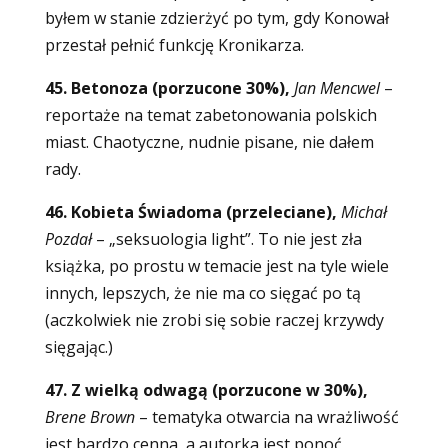
byłem w stanie zdzierżyć po tym, gdy Konował
przestał pełnić funkcję Kronikarza.
45. Betonoza (porzucone 30%),
Jan Mencwel
–
reportaże na temat zabetonowania polskich
miast. Chaotyczne, nudnie pisane, nie dałem
rady.
46. Kobieta Świadoma (przeleciane),
Michał
Pozdał
– „seksuologia light”. To nie jest zła
książka, po prostu w temacie jest na tyle wiele
innych, lepszych, że nie ma co sięgać po tą
(aczkolwiek nie zrobi się sobie raczej krzywdy
sięgając.)
47. Z wielką odwagą (porzucone w 30%),
Brene Brown
– tematyka otwarcia na wrażliwość
jest bardzo cenna, a autorka jest ponoć