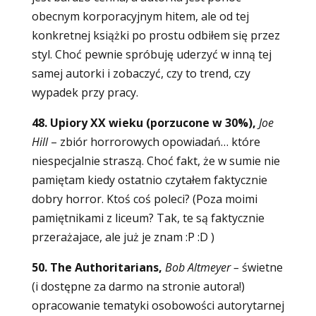
obecnym korporacyjnym hitem, ale od tej
konkretnej książki po prostu odbiłem się przez
styl. Choć pewnie spróbuję uderzyć w inną tej
samej autorki i zobaczyć, czy to trend, czy
wypadek przy pracy.
48. Upiory XX wieku (porzucone w 30%),
Joe
Hill
– zbiór horrorowych opowiadań… które
niespecjalnie straszą. Choć fakt, że w sumie nie
pamiętam kiedy ostatnio czytałem faktycznie
dobry horror. Ktoś coś poleci? (Poza moimi
pamiętnikami z liceum? Tak, te są faktycznie
przerażajace, ale już je znam :P :D )
50. The Authoritarians,
Bob Altmeyer –
świetne
(i dostępne za darmo na stronie autora!)
opracowanie tematyki osobowości autorytarnej