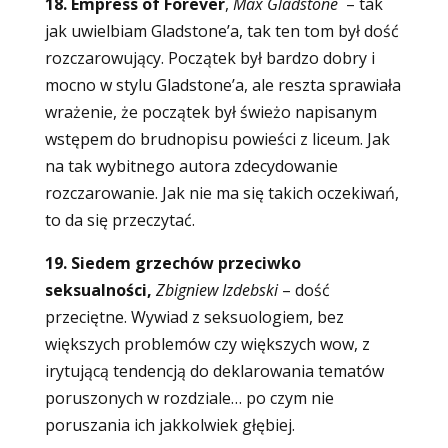
18. Empress of Forever
,
Max Gladstone
– tak
jak uwielbiam Gladstone’a, tak ten tom był dość
rozczarowujący. Początek był bardzo dobry i
mocno w stylu Gladstone’a, ale reszta sprawiała
wrażenie, że początek był świeżo napisanym
wstępem do brudnopisu powieści z liceum. Jak
na tak wybitnego autora zdecydowanie
rozczarowanie. Jak nie ma się takich oczekiwań,
to da się przeczytać.
19. Siedem grzechów przeciwko
seksualności,
Zbigniew Izdebski
–
dość
przeciętne. Wywiad z seksuologiem, bez
większych problemów czy większych wow, z
irytującą tendencją do deklarowania tematów
poruszonych w rozdziale… po czym nie
poruszania ich jakkolwiek głębiej.