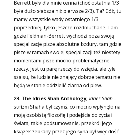
Berrett była dla mnie cenna (choć ostatnia 1/3
była dużo słabsza niż pierwsze 2/3). Ta? Cóż, tu
mamy wszystkie wady ostatniego 1/3
poprzedniej, tylko jeszcze rozdmuchane. Tam
gdzie Feldman-Berrett wychodzi poza swoją
specjalizacje pisze absolutne bzdury, tam gdzie
pisze w ramach swojej specjalizacji też niestety
momentami pisze mocno problematyczne
rzeczy. Jest tu parę rzeczy do wzięcia, ale tyle
szajsu, że ludzie nie znający dobrze tematu nie
będą w stanie oddzielić ziarna od plew.
23. The Idries Shah Anthology,
Idries Shah
–
sufizm Shaha był czymś, co mocno wpłynęło na
moją osobistą filozofię i podejście do życia i
świata, takie podsumowanie, przekrój jego
książek zebrany przez jego syna był więc dość