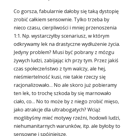
Co gorsza, fabularnie dałoby się taką dystopię
zrobić całkiem sensownie. Tylko trzeba by
nieco czasu, cierpliwości i mniej przenoszenia
1:1. Np. wystarczyłby scenariusz, w którym
odkrywamy lek na drastyczne wydłużenie życia.
Jedyny problem? Musi być pobrany z mózgu
żywych ludzi, zabijając ich przy tym. Przez jakiś
czas społeczeństwo z tym walczy, ale hej,
nieśmiertelność kusi, nie takie rzeczy się
racjonalizowało… No ale skoro już pobieramy
ten lek, to trochę szkoda by się marnowało
ciało, co… No to może by z niego zrobić mięso,
jako atrakcje dla ultrabogatych? Wciąż
moglibyśmy mieć motywy rzeźni, hodowli ludzi,
niehumanitarnych warunków, itp. ale byłoby to
sensowne i spójniejsze.