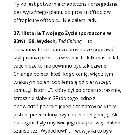
Tylko jest potwornie chaotyczna i przegadana,
bez wyraźnego planu, po prostu offtopic w
offtopicu w offtopicu. Nie dałem rady.
37. Historia Twojego Życia (porzucone w
30%)
i
58. Wydech,
Ted Chiang
– to
niesamowite jak bardzo ktoś może poprawić
styl pisania przez… a w sumie to kilkanaście lat,
więc może to nie powinno być tak dziwne.
Chianga polecał ktoś, kogo cenię, więc z tym
większym bólem odbiłem się od pierwszego
tomu, „Historii…”, który był po prostu strasznie,
strasznie słabym SF (do tego jedno z
opowiadań paprało jeden z tematów na który
jestem przeczulony, czyli hiperinteligencję). Ale
na Legimi były obydwie jego książki, więc dałem
szanse też „Wydechowi”… I wow jaka to była