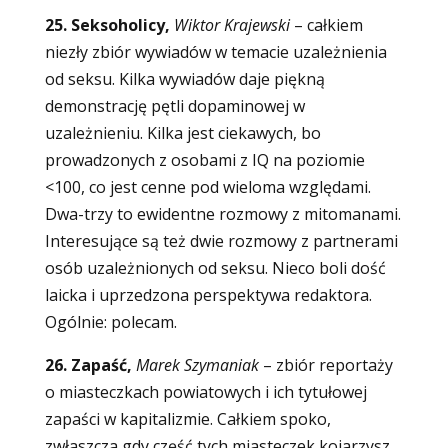
25. Seksoholicy,
Wiktor Krajewski
–
całkiem
niezły zbiór wywiadów w temacie uzależnienia
od seksu. Kilka wywiadów daje piękną
demonstrację pętli dopaminowej w
uzależnieniu. Kilka jest ciekawych, bo
prowadzonych z osobami z IQ na poziomie
<100, co jest cenne pod wieloma względami.
Dwa-trzy to ewidentne rozmowy z mitomanami.
Interesujące są też dwie rozmowy z partnerami
osób uzależnionych od seksu. Nieco boli dość
laicka i uprzedzona perspektywa redaktora.
Ogólnie: polecam.
26. Zapaść,
Marek Szymaniak
–
zbiór reportaży
o miasteczkach powiatowych i ich tytułowej
zapaści w kapitalizmie. Całkiem spoko,
zwłaszcza gdy część tych miasteczek kojarzysz.