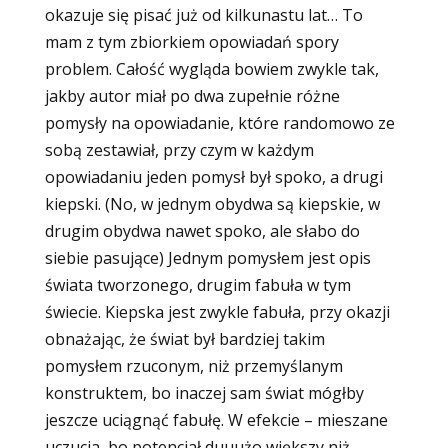
okazuje się pisać już od kilkunastu lat… To
mam z tym zbiorkiem opowiadań spory
problem. Całość wygląda bowiem zwykle tak,
jakby autor miał po dwa zupełnie różne
pomysły na opowiadanie, które randomowo ze
sobą zestawiał, przy czym w każdym
opowiadaniu jeden pomysł był spoko, a drugi
kiepski. (No, w jednym obydwa są kiepskie, w
drugim obydwa nawet spoko, ale słabo do
siebie pasujące) Jednym pomysłem jest opis
świata tworzonego, drugim fabuła w tym
świecie. Kiepska jest zwykle fabuła, przy okazji
obnażając, że świat był bardziej takim
pomysłem rzuconym, niż przemyślanym
konstruktem, bo inaczej sam świat mógłby
jeszcze uciągnąć fabułę. W efekcie – mieszane
uczucia, bo potencjał duuużo większy niż