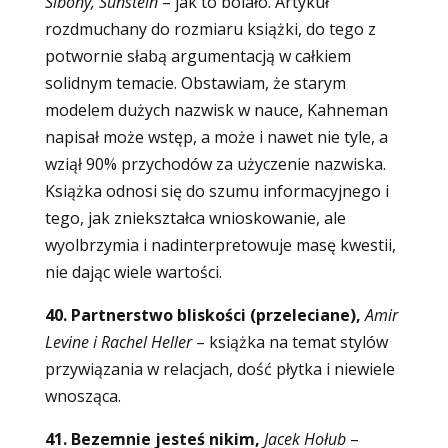
Sibony, Sunstein
–
jak to bolało. Artykuł
rozdmuchany do rozmiaru książki, do tego z
potwornie słabą argumentacją w całkiem
solidnym temacie. Obstawiam, że starym
modelem dużych nazwisk w nauce, Kahneman
napisał może wstęp, a może i nawet nie tyle, a
wziął 90% przychodów za użyczenie nazwiska.
Książka odnosi się do szumu informacyjnego i
tego, jak zniekształca wnioskowanie, ale
wyolbrzymia i nadinterpretowuje masę kwestii,
nie dając wiele wartości.
40. Partnerstwo bliskości (przeleciane),
Amir
Levine i Rachel Heller
– książka na temat stylów
przywiązania w relacjach, dość płytka i niewiele
wnosząca.
41. Bezemnie jesteś nikim,
Jacek Hołub
–