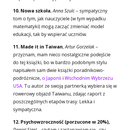
10. Nowa szkoła
,
Anna Szulc
– sympatyczny
tom o tym, jak nauczyciele (w tym wypadku
matematyki) mogą zacząć zmieniać model
edukacji, tak by wspierać uczniów.
11. Made it in Taiwan
,
Artur Gorzelak
–
przyznam, mam nieco nostalgiczne podejście
do tej książki, bo w bardzo podobnym stylu
napisałem sam dwie książki poradnikowo-
podróżnicze,
o Japonii
i
Wschodnim Wybrzeżu
USA
. Tu autor ze swoją partnerką wybiera się w
rowerowy objazd Taiwanu, zdając raport z
poszczególnych etapów trasy. Lekka i
sympatyczna.
12. Psychowzroczność (porzucone w 20%),
Daniel Sigel
–
czytam i zastanawiam się „czy