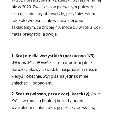
W 2021 przeczytałem 72 książki, wyraźnie mniej
niż w 2020. Zwłaszcza w pierwszym półroczu
szło mi z nimi wyjątkowo źle, przyśpieszyłem
tak koło września, ale w lipcu-sierpniu
zakładałbym, że zrobię 40, może 50 w roku. Cóż,
masa pracy robiła swoje.
1. Kraj nie dla wszystkich (porzucona 1/3),
Wiktoria Michałkiewicz
– temat potencjalnie
bardzo ciekawy, szwedzki nacjonalizm i rasizm,
kiedyś i obecnie. Styl pisania jednak mnie
zniechęcił i odpadłem.
2. Status (własna, przy okazji korekty)
,
Artur
Król
– w ramach finalnej korekty przed
wydrukiem miałem okazję przeczytać własną