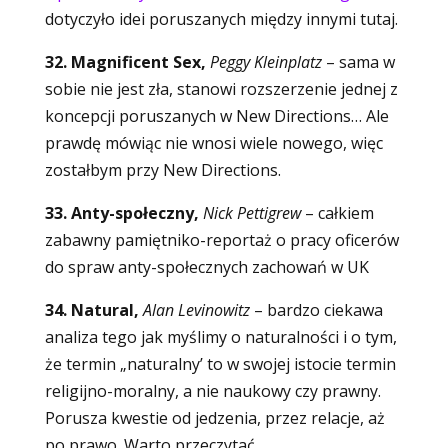
dotyczyło idei poruszanych między innymi tutaj.
32. Magnificent Sex,
Peggy Kleinplatz
– sama w
sobie nie jest zła, stanowi rozszerzenie jednej z
koncepcji poruszanych w New Directions… Ale
prawdę mówiąc nie wnosi wiele nowego, więc
zostałbym przy New Directions.
33. Anty-społeczny,
Nick Pettigrew
–
całkiem
zabawny pamiętniko-reportaż o pracy oficerów
do spraw anty-społecznych zachowań w UK
34. Natural,
Alan Levinowitz
–
bardzo ciekawa
analiza tego jak myślimy o naturalności i o tym,
że termin „naturalny’ to w swojej istocie termin
religijno-moralny, a nie naukowy czy prawny.
Porusza kwestie od jedzenia, przez relacje, aż
po prawo. Warto przeczytać.