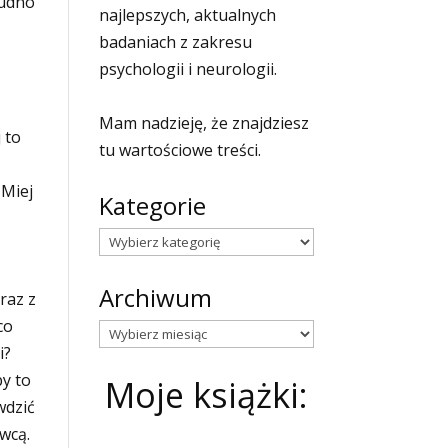
rudno
najlepszych, aktualnych
badaniach z zakresu
psychologii i neurologii.
Mam nadzieję, że znajdziesz
 to
tu wartościowe treści.
 Miej
Kategorie
Kategorie
Archiwum
raz z
co
Archiwum
i?
by to
Moje książki:
wdzić
wcą.