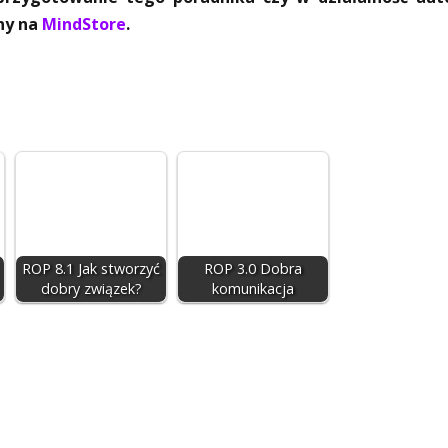
ny na
MindStore
.
ROP 8.1 Jak stworzyć
ROP 3.0 Dobra
dobry związek?
komunikacja