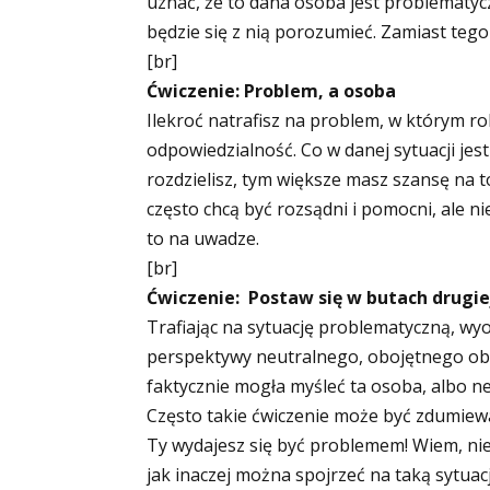
uznać, że to dana osoba jest problematyc
będzie się z nią porozumieć. Zamiast tego
[br]
Ćwiczenie: Problem, a osoba
Ilekroć natrafisz na problem, w którym ro
odpowiedzialność. Co w danej sytuacji jest
rozdzielisz, tym większe masz szansę na 
często chcą być rozsądni i pomocni, ale n
to na uwadze.
[br]
Ćwiczenie: Postaw się w butach drugie
Trafiając na sytuację problematyczną, wyo
perspektywy neutralnego, obojętnego obse
faktycznie mogła myśleć ta osoba, albo n
Często takie ćwiczenie może być zdumiew
Ty wydajesz się być problemem! Wiem, nie
jak inaczej można spojrzeć na taką sytuac