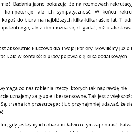
umieć. Badania jasno pokazują, że na rozmowach rekrutacy
h kompetencje, ale ich sympatyczność. W końcu rekru
ogoś do biura na najbliższych kilka-kilkanaście lat. Trud
ompetentnego, ale z kim można się dogadać, niż utalentow
st absolutnie kluczowa dla Twojej kariery. Mówiliśmy już o 
cji, ale w kontekście pracy pojawia się kilka dodatkowych
 wymaga od nas robienia rzeczy, których tak naprawdę nie
rcie uznajemy za głupie i bezsensowne. Tak jest z większoś
Są, trzeba ich przestrzegać (lub przynajmniej udawać, że si
ać.
dur, gdy jesteśmy ich ofiarami, łatwo o tym zapomnieć. Łatw