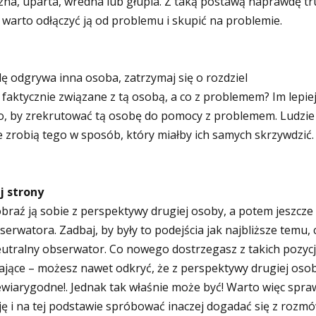
zna, uparta, wredna lub głupia. Z taką postawą naprawdę t
 warto odłączyć ją od problemu i skupić na problemie.
lę odgrywa inna osoba, zatrzymaj się o rozdziel
 faktycznie związane z tą osobą, a co z problemem? Im lepiej
to, by zrekrutować tą osobę do pomocy z problemem. Ludzie
ie zrobią tego w sposób, który miałby ich samych skrzywdzić.
j strony
braź ją sobie z perspektywy drugiej osoby, a potem jeszcze 
rwatora. Zadbaj, by były to podejścia jak najbliższe temu, 
eutralny obserwator. Co nowego dostrzegasz z takich pozycj
ające – możesz nawet odkryć, że z perspektywy drugiej oso
wiarygodne!. Jednak tak właśnie może być! Warto więc spra
ję i na tej podstawie spróbować inaczej dogadać się z rozmó