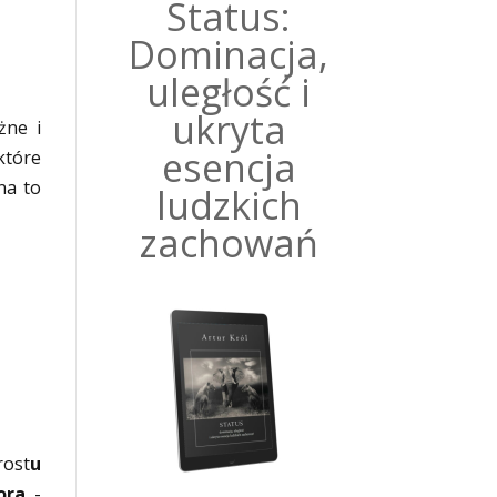
Status:
Dominacja,
uległość i
ukryta
żne i
esencja
które
na to
ludzkich
zachowań
rost
u
ora
-