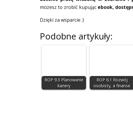
możesz to zrobić kupując
ebook, dostęp
Dzięki za wsparcie :)
Podobne artykuły:
ROP 9.3 Planowanie
ROP 6.1 Rozwój
kariery
osobisty, a finanse