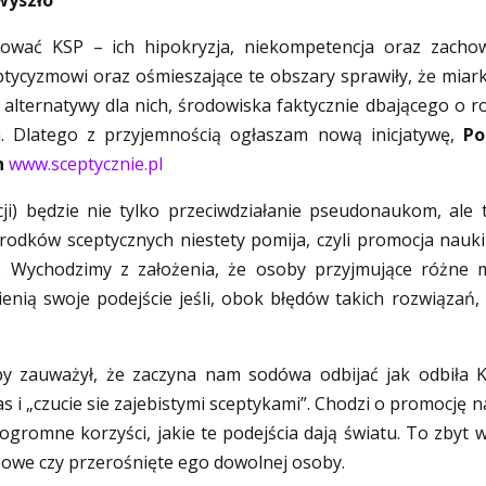
wyszło
ękować KSP – ich hipokryzja, niekompetencja oraz zacho
eptycyzmowi oraz ośmieszające te obszary sprawiły, że miark
alternatywy dla nich, środowiska faktycznie dbającego o r
ta. Dlatego z przyjemnością ogłaszam nową inicjatywę,
Po
h
www.sceptycznie.pl
ji) będzie nie tylko przeciwdziałanie pseudonaukom, ale 
rodków sceptycznych niestety pomija, czyli promocja nauki
. Wychodzimy z założenia, że osoby przyjmujące różne m
nią swoje podejście jeśli, obok błędów takich rozwiązań,
 by zauważył, że zaczyna nam sodówa odbijać jak odbiła 
as i „czucie sie zajebistymi sceptykami”. Chodzi o promocję n
romne korzyści, jakie te podejścia dają światu. To zbyt 
powe czy przerośnięte ego dowolnej osoby.