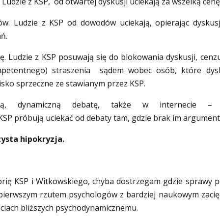
 Ludzie z KSP, od otwartej dyskusji uciekają za wszelką cenę
ów. Ludzie z KSP od dowodów uciekają, opierając dyskus
ań.
. Ludzie z KSP posuwają się do blokowania dyskusji, cenzu
mpetentnego) straszenia sądem wobec osób, które dys
isko sprzeczne ze stawianym przez KSP.
ą, dynamiczną debatę, także w internecie – 
 KSP próbują uciekać od debaty tam, gdzie brak im argumen
ysta hipokryzja.
orię KSP i Witkowskiego, chyba dostrzegam gdzie sprawy p
ć pierwszym rzutem psychologów z bardziej naukowym zacię
ciach bliższych psychodynamicznemu.