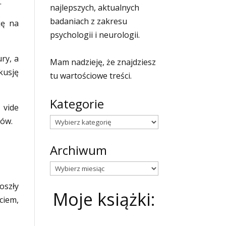
.
najlepszych, aktualnych
badaniach z zakresu
ję na
psychologii i neurologii.
ry, a
Mam nadzieję, że znajdziesz
kusję
tu wartościowe treści.
Kategorie
vide
tów.
Kategorie
Archiwum
Archiwum
oszły
Moje książki:
ciem,