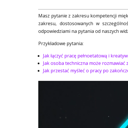
Masz pytanie z zakresu kompetencji miękk
zakresu, dostosowanych w szczególnoś
odpowiedziami na pytania od naszych wid
Przykładowe pytania:
Jak łączyć pracę pełnoetatową i kreaty
Jak osoba techniczna może rozmawiać 
Jak przestać myśleć o pracy po zakońc