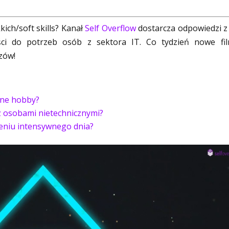
ich/soft skills? Kanał
Self Overflow
dostarcza odpowiedzi z
ci do potrzeb osób z sektora IT. Co tydzień nowe fi
zów!
wne hobby?
z osobami nietechnicznymi?
zeniu intensywnego dnia?