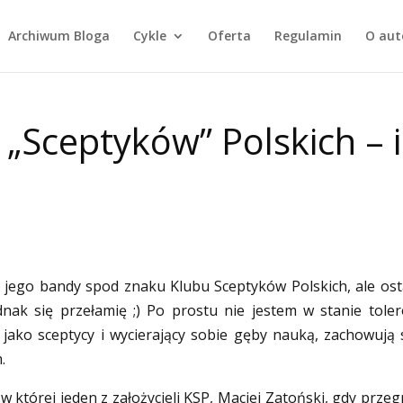
Archiwum Bloga
Cykle
Oferta
Regulamin
O aut
 „Sceptyków” Polskich – i
 jego bandy spod znaku Klubu Sceptyków Polskich, ale ost
nak się przełamię ;) Po prostu nie jestem w stanie tole
ę jako sceptycy i wycierający sobie gęby nauką, zachowują 
.
w której jeden z założycieli KSP, Maciej Zatoński, gdy przeg