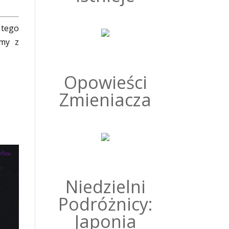
 tego
lmy z
Opowieści
Zmieniacza
Niedzielni
Podróżnicy:
Japonia