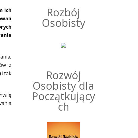
Rozbój
m ich
owali
Osobisty
órych
ania
ania,
tów z
Rozwój
i tak
Osobisty dla
Początkujący
hwilę
ch
wania