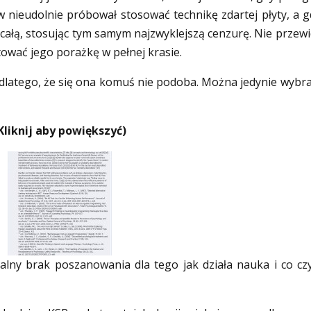
w nieudolnie próbował stosować technikę zdartej płyty, a g
c całą, stosując tym samym najzwyklejszą cenzurę. Nie przewid
tować jego porażkę w pełnej krasie.
 dlatego, że się ona komuś nie podoba. Można jedynie wybra
Kliknij aby powiększyć)
alny brak poszanowania dla tego jak działa nauka i co czy