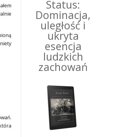
Status:
iałem
Dominacja,
alnie
uległość i
ukryta
pioną
esencja
niety
ludzkich
zachowań
owań.
która