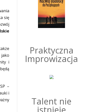
wania
a się
ozwój
lskie
Praktyczna
także
 jako
Improwizacja
ity i
 będą
KSP –
auki i
Talent nie
ważny
istnieje