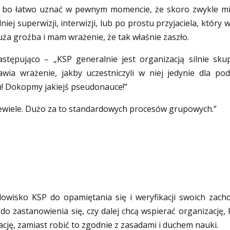
a, bo łatwo uznać w pewnym momencie, że skoro zwykle m
ej superwizji, interwizji, lub po prostu przyjaciela, który w
duża groźba i mam wrażenie, że tak właśnie zaszło.
ępująco – „KSP generalnie jest organizacją silnie sku
wia wrażenie, jakby uczestniczyli w niej jedynie dla pod
m! Dokopmy jakiejś pseudonauce!”
iewiele. Dużo za to standardowych procesów grupowych.”
isko KSP do opamiętania się i weryfikacji swoich zach
zastanowienia się, czy dalej chcą wspierać organizację, 
ację, zamiast robić to zgodnie z zasadami i duchem nauki.