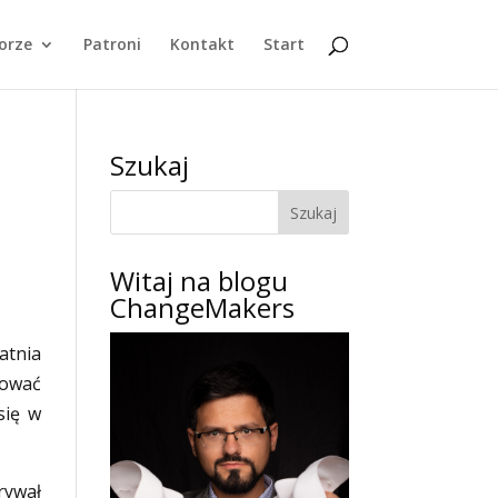
orze
Patroni
Kontakt
Start
Szukaj
Witaj na blogu
ChangeMakers
atnia
rować
się w
rywał