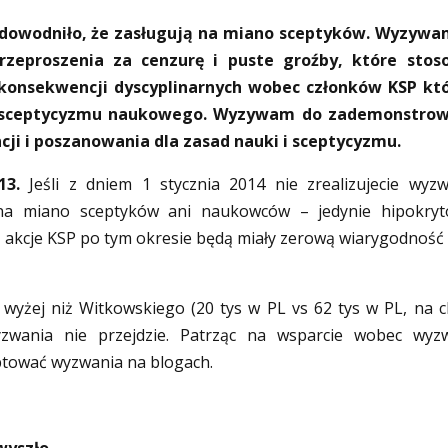
owodniło, że zasługują na miano sceptyków. Wyzywa
rzeproszenia za cenzurę i puste groźby, które stos
 konsekwencji dyscyplinarnych wobec członków KSP kt
 i sceptycyzmu naukowego. Wyzywam do zademonstrow
ji i poszanowania dla zasad nauki i sceptycyzmu.
13.
Jeśli z dniem 1 stycznia 2014 nie zrealizujecie wyzw
e na miano sceptyków ani naukowców – jedynie hipokry
 akcje KSP po tym okresie będą miały zerową wiarygodność (
 wyżej niż Witkowskiego (20 tys w PL vs 62 tys w PL, na c
zwania nie przejdzie. Patrząc na wsparcie wobec wyz
eptować wyzwania na blogach.