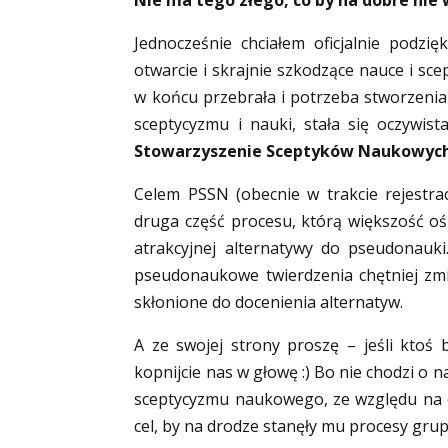
Nie ma tego złego, co by na dobre nie 
Jednocześnie chciałem oficjalnie podzi
otwarcie i skrajnie szkodzące nauce i sc
w końcu przebrała i potrzeba stworzenia 
sceptycyzmu i nauki, stała się oczywis
Stowarzyszenie Sceptyków Naukowyc
Celem PSSN (obecnie w trakcie rejestrac
druga część procesu, którą większość oś
atrakcyjnej alternatywy do pseudonauki
pseudonaukowe twierdzenia chętniej zmie
skłonione do docenienia alternatyw.
A ze swojej strony proszę – jeśli ktoś
kopnijcie nas w głowę :) Bo nie chodzi o n
sceptycyzmu naukowego, ze względu na og
cel, by na drodze stanęły mu procesy gru