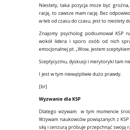
Niestety, taka pozycja może być groźn
rację, to zawsze mam rację. Bez odpowiedni
w łeb od czasu do czasu, jest to niestety 
Znajomy psycholog podsumował KSP nast
wokół lidera i sporo osób od nich spra
emocjonalnej pt. „Wow, jestem sceptykie
Sceptycyzmu, dyskusji i merytoryki tam n
I jest w tym niewątpliwie dużo prawdy.
[br]
Wyzwanie dla KSP
Dlatego wzywam w tym momencie środow
Wzywam naukowców powiązanych z KSP do 
siłą i cenzurą próbuje przepchnąć swoją r