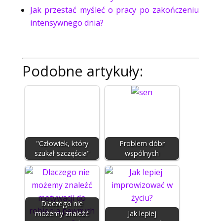
Jak przestać myśleć o pracy po zakończeniu
intensywnego dnia?
Podobne artykuły:
"Człowiek, który
Problem dóbr
szukał szczęścia"
wspólnych
Dlaczego nie
możemy znaleźć
Jak lepiej