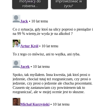
motywacji do
improwizować w
robienia…
życiu?