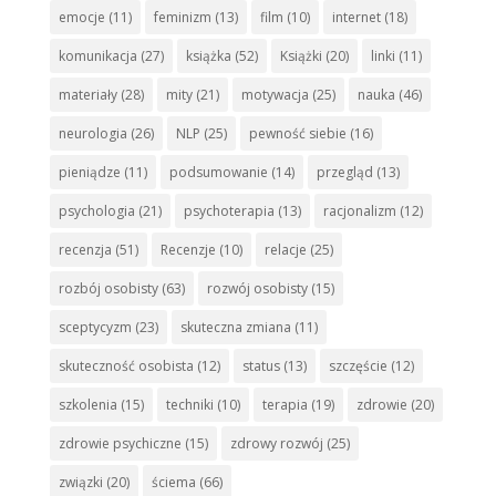
emocje
(11)
feminizm
(13)
film
(10)
internet
(18)
komunikacja
(27)
książka
(52)
Książki
(20)
linki
(11)
materiały
(28)
mity
(21)
motywacja
(25)
nauka
(46)
neurologia
(26)
NLP
(25)
pewność siebie
(16)
pieniądze
(11)
podsumowanie
(14)
przegląd
(13)
psychologia
(21)
psychoterapia
(13)
racjonalizm
(12)
recenzja
(51)
Recenzje
(10)
relacje
(25)
rozbój osobisty
(63)
rozwój osobisty
(15)
sceptycyzm
(23)
skuteczna zmiana
(11)
skuteczność osobista
(12)
status
(13)
szczęście
(12)
szkolenia
(15)
techniki
(10)
terapia
(19)
zdrowie
(20)
zdrowie psychiczne
(15)
zdrowy rozwój
(25)
związki
(20)
ściema
(66)