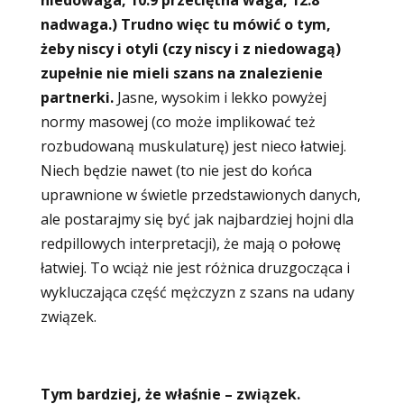
niedowaga, 10.9 przeciętna waga, 12.8
nadwaga.) Trudno więc tu mówić o tym,
żeby niscy i otyli (czy niscy i z niedowagą)
zupełnie nie mieli szans na znalezienie
partnerki.
Jasne, wysokim i lekko powyżej
normy masowej (co może implikować też
rozbudowaną muskulaturę) jest nieco łatwiej.
Niech będzie nawet (to nie jest do końca
uprawnione w świetle przedstawionych danych,
ale postarajmy się być jak najbardziej hojni dla
redpillowych interpretacji), że mają o połowę
łatwiej. To wciąż nie jest różnica druzgocząca i
wykluczająca część mężczyzn z szans na udany
związek.
Tym bardziej, że właśnie – związek.