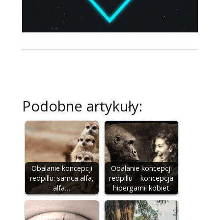
Podobne artykuły:
Obalanie koncepcji
Obalanie koncepcji
redpillu: samca alfa,
redpillu – koncepcja
alfa…
hipergamii kobiet