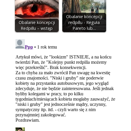
Obalanie koncepcji
Obalanie koncepcji
redpillu - Reguła
Redpillu – wstęp
Pareto lub…