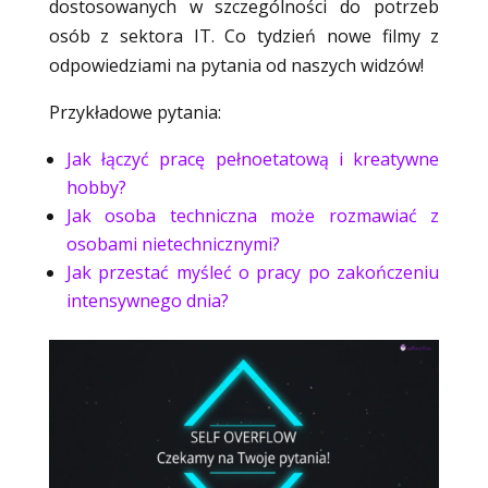
dostosowanych w szczególności do potrzeb
osób z sektora IT. Co tydzień nowe filmy z
odpowiedziami na pytania od naszych widzów!
Przykładowe pytania:
Jak łączyć pracę pełnoetatową i kreatywne
hobby?
Jak osoba techniczna może rozmawiać z
osobami nietechnicznymi?
Jak przestać myśleć o pracy po zakończeniu
intensywnego dnia?