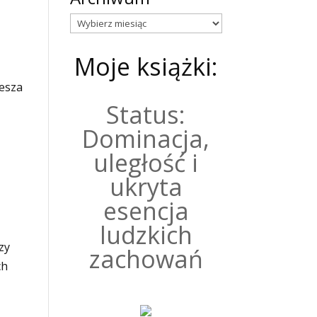
Archiwum
Moje książki:
zesza
Status:
Dominacja,
uległość i
y
ukryta
esencja
ludzkich
zy
zachowań
ch