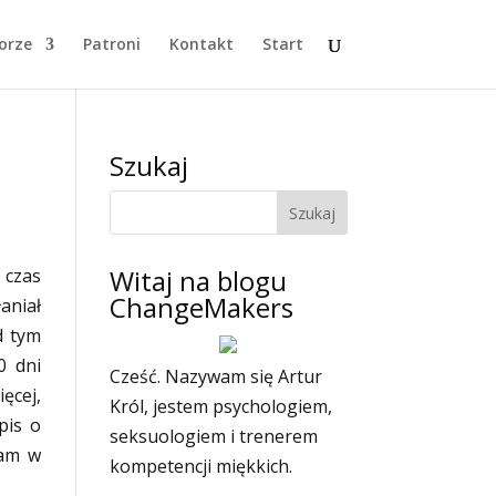
orze
Patroni
Kontakt
Start
Szukaj
Witaj na blogu
 czas
ChangeMakers
aniał
d tym
0 dni
Cześć. Nazywam się Artur
ęcej,
Król, jestem psychologiem,
pis o
seksuologiem i trenerem
tam w
kompetencji miękkich.