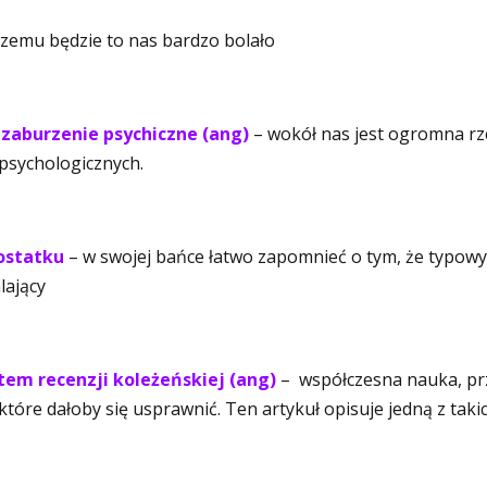
czemu będzie to nas bardzo bolało
 zaburzenie psychiczne (ang)
– wokół nas jest ogromna r
psychologicznych.
dostatku
– w swojej bańce łatwo zapomnieć o tym, że typow
lający
tem recenzji koleżeńskiej (ang)
– współczesna nauka, pr
 które dałoby się usprawnić. Ten artykuł opisuje jedną z taki