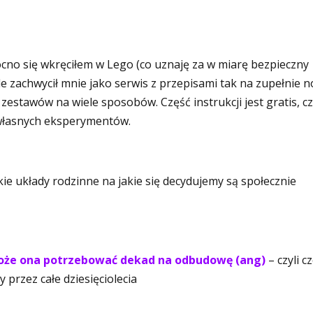
cno się wkręciłem w Lego (co uznaję za w miarę bezpieczny
ble zachwycił mnie jako serwis z przepisami tak na zupełnie 
h zestawów na wiele sposobów. Część instrukcji jest gratis, c
o własnych eksperymentów.
ie układy rodzinne na jakie się decydujemy są społecznie
może ona potrzebować dekad na odbudowę (ang)
– czyli 
 przez całe dziesięciolecia