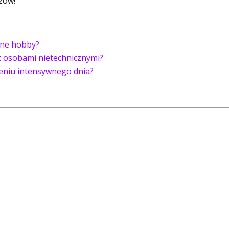
zów!
wne hobby?
z osobami nietechnicznymi?
zeniu intensywnego dnia?