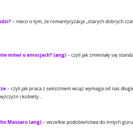
udzi?
– nieco o tym, że romantycyzacja „starych dobrych cz
 nie mówi o emocjach? (ang)
– czyli jak zmieniały się stand
rze
– czyli jak praca z seksizmem wciąż wymaga od nas długi
mężczyzn i kobiety…
nho Massaro (ang)
– wszelkie podobieństwa do innych guru