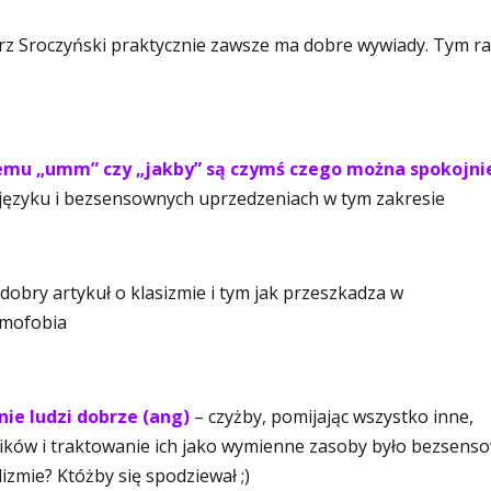
z Sroczyński praktycznie zawsze ma dobre wywiady. Tym r
zemu „umm” czy „jakby” są czymś czego można spokojni
o języku i bezsensownych uprzedzeniach w tym zakresie
dobry artykuł o klasizmie i tym jak przeszkadza w
omofobia
ie ludzi dobrze (ang)
– czyżby, pomijając wszystko inne,
wników i traktowanie ich jako wymienne zasoby było bezsens
zmie? Któżby się spodziewał ;)