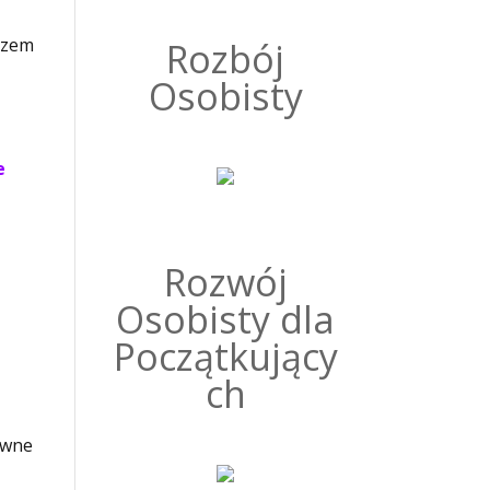
azem
Rozbój
Osobisty
e
Rozwój
Osobisty dla
Początkujący
ch
owne