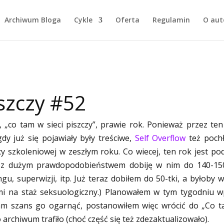
Archiwum Bloga
Cykle
Oferta
Regulamin
O aut
iszczy #52
„co tam w sieci piszczy”, prawie rok. Ponieważ przez ten
gdy już się pojawiały były treściwe,
Self Overflow
też pochł
y szkoleniowej w zeszłym roku. Co wiecej, ten rok jest po
 i z dużym prawdopodobieństwem dobiję w nim do 140-15
u, superwizji, itp. Już teraz dobiłem do 50-tki, a byłoby wi
mi na staż seksuologiczny.) Planowałem w tym tygodniu w
mam szans go ogarnąć, postanowiłem więc wrócić do „Co 
o archiwum trafiło (choć część się też zdezaktualizowało).