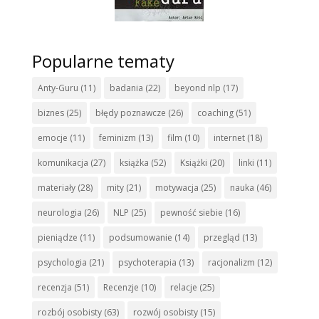
Popularne tematy
Anty-Guru
(11)
badania
(22)
beyond nlp
(17)
biznes
(25)
błędy poznawcze
(26)
coaching
(51)
emocje
(11)
feminizm
(13)
film
(10)
internet
(18)
komunikacja
(27)
książka
(52)
Książki
(20)
linki
(11)
materiały
(28)
mity
(21)
motywacja
(25)
nauka
(46)
neurologia
(26)
NLP
(25)
pewność siebie
(16)
pieniądze
(11)
podsumowanie
(14)
przegląd
(13)
psychologia
(21)
psychoterapia
(13)
racjonalizm
(12)
recenzja
(51)
Recenzje
(10)
relacje
(25)
rozbój osobisty
(63)
rozwój osobisty
(15)